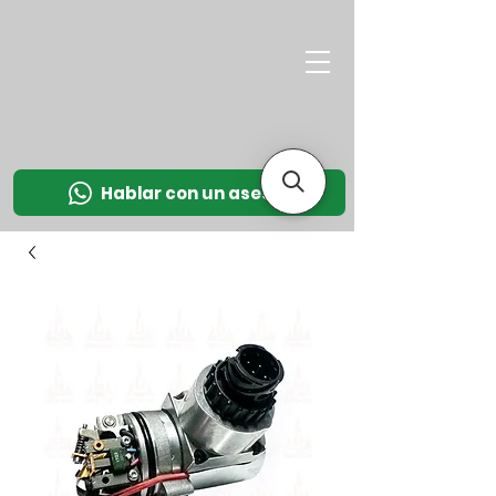
M
OT
CO
L
Hablar con un asesor