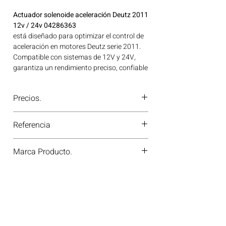
Actuador solenoide aceleración Deutz 2011
12v / 24v 04286363
está diseñado para optimizar el control de
aceleración en motores Deutz serie 2011.
Compatible con sistemas de 12V y 24V,
garantiza un rendimiento preciso, confiable
y duradero, ideal para aplicaciones
exigentes en maquinaria y equipos
Precios.
industriales. Ideal para aplicaciones en
maquinaria agrícola, construcción, minería
¿Tienes dudas o no te deja comprar?
y generación de energía disponible en
Referencia
Contáctanos al
PBX 310 418 0594
—
Bogotá, Colombia. Consíguelo ahora en
nuestros asesores te confirmarán
Motores Colombia.
04286363
disponibilidad, precios y descuentos
Marca Producto.
especiales. ¡En Motores Colombia siempre
hay una solución diésel para ti!
DEUTZ