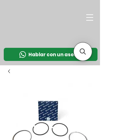
M
OT
CO
L
Hablar con un asesor