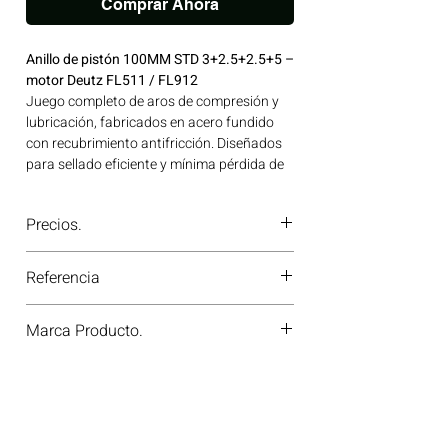
Comprar Ahora
Anillo de pistón 100MM STD 3+2.5+2.5+5 –
motor Deutz FL511 / FL912
Juego completo de aros de compresión y
lubricación, fabricados en acero fundido
con recubrimiento antifricción. Diseñados
para sellado eficiente y mínima pérdida de
aceite. Ideal para aplicaciones en
maquinaria agrícola, construcción, minería
Precios.
y generación de energía disponible en
Bogotá, Colombia. Consíguelo ahora en
¿Tienes dudas o no te deja comprar?
Motores Colombia.
Referencia
Contáctanos al
PBX 310 418 0594
—
nuestros asesores te confirmarán
800012512000
disponibilidad, precios y descuentos
Marca Producto.
especiales. ¡En Motores Colombia siempre
hay una solución diésel para ti!
KS GERMANY