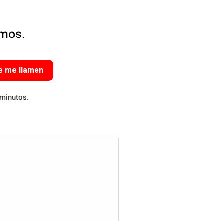
amos.
e me llamen
 minutos.