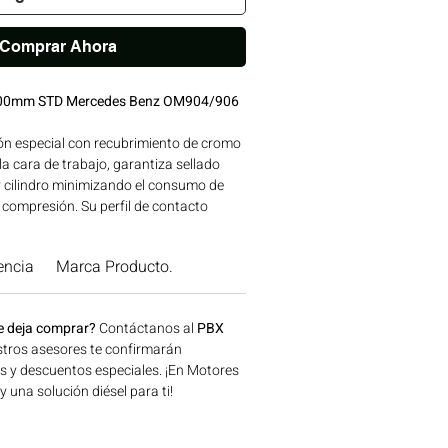
Comprar Ahora
02.00mm STD Mercedes Benz OM904/906
ón especial con recubrimiento de cromo
a cara de trabajo, garantiza sellado
y cilindro minimizando el consumo de
e compresión. Su perfil de contacto
daje rápido y larga vida útil. Marca
S de reconocida calidad, avalada
encia
Marca Producto.
res MERCEDES BENZ. Compatibilidad:
 MERCEDES BENZ Ideal para aplicaciones
la, construcción, minería y generación
e deja comprar?
Contáctanos al
PBX
e en Bogotá, Colombia. Consíguelo
tros asesores te confirmarán
lombia.
os y descuentos especiales. ¡En Motores
una solución diésel para ti!