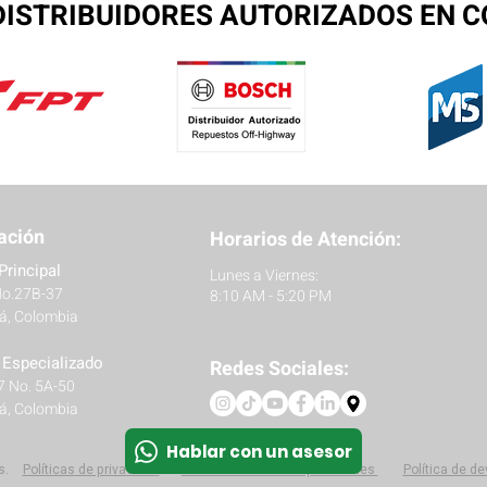
ISTRIBUIDORES AUTORIZADOS EN 
ación
Horarios de Atención:
Principal
Lunes a Viernes:
No.27B-37
8:10 AM - 5:20 PM
á, Colombia
r Especializado
Redes Sociales:
27 No. 5A-50
á, Colombia
Hablar con un asesor
s.
Políticas
de privacidad
Protección de datos personales
Política de d