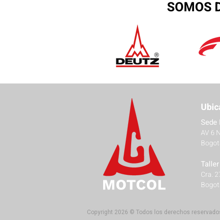
SOMOS D
Ubic
Sede 
AV 6 
Bogot
Talle
Cra. 
Bogot
Copyright 2026 © Todos los derechos reservado