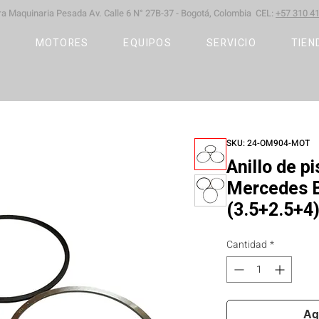
ara Maquinaria Pesada
Av. Calle 6 N° 27B-37 -
Bogotá, Colombia CEL:
+57 310 41
S
MOTORES
EQUIPOS
SERVICIO
TIEN
SKU: 24-OM904-MOT
Anillo de 
Mercedes 
(3.5+2.5+4
Cantidad
*
Ag