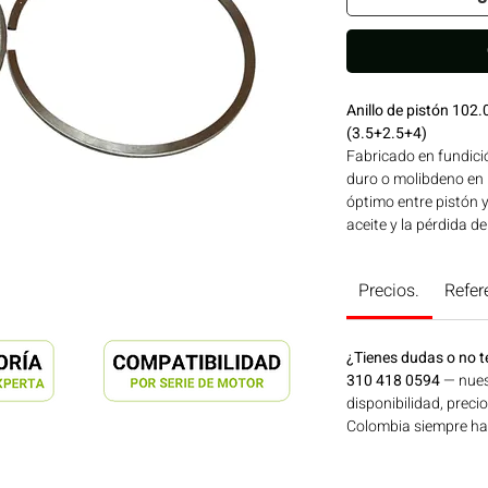
Anillo de pistón 1
(3.5+2.5+4)
Fabricado en fundici
duro o molibdeno en l
óptimo entre pistón 
aceite y la pérdida d
controlado asegura ro
homologada YEMPART
Precios.
Refer
para su uso en moto
SERIES 900 | Línea:
en maquinaria agríco
¿Tienes dudas o no t
de energía disponibl
310 418 0594
— nues
ahora en Motores Co
disponibilidad, preci
Colombia siempre hay 