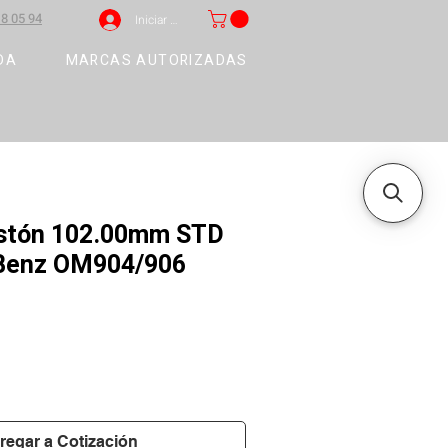
8 05 94
Iniciar sesión
DA
MARCAS AUTORIZADAS
pistón 102.00mm STD
Benz OM904/906
)
regar a Cotización