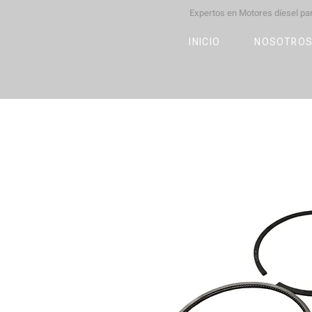
Expertos en Motores díesel p
M
OT
CO
L
INICIO
NOSOTRO