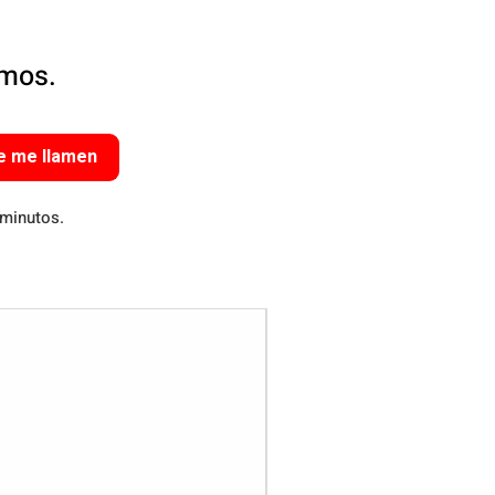
amos.
e me llamen
 minutos.