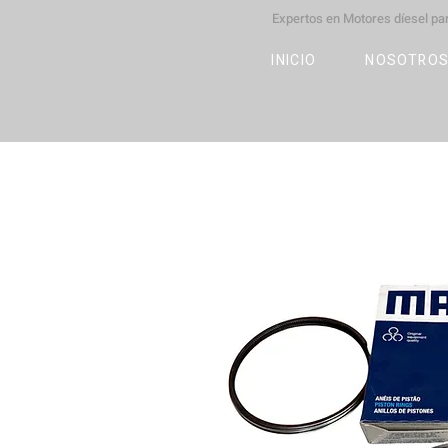
Expertos en Motores díesel p
M
OT
CO
L
INICIO
NOSOTRO