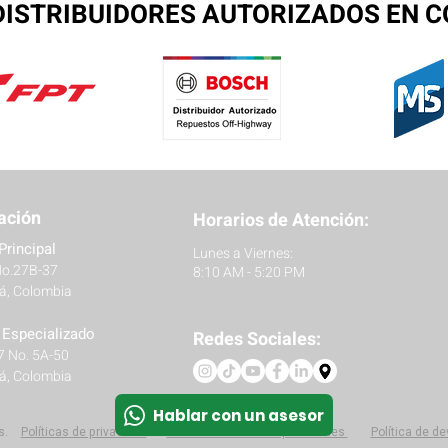
ISTRIBUIDORES AUTORIZADOS EN 
ación
Horarios de Atención:
Principal
Lunes a Viernes:
No.27B-37
8:10 AM - 5:20 PM
á, Colombia
r Especializado
Redes Sociales:
27 No. 5A-50
á, Colombia
Hablar con un asesor
s.
Políticas
de privacidad
Protección de datos personales
Política de d