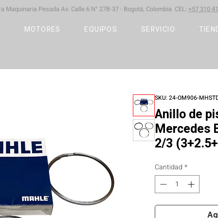
ara Maquinaria Pesada
Av. Calle 6 N° 27B-37 -
Bogotá, Colombia CEL:
+57 310 41
S
MOTORES
EQUIPOS
SERVICIO
TIEN
SKU: 24-OM906-MHST
Anillo de 
Mercedes 
2/3 (3+2.5+
Cantidad
*
Ag