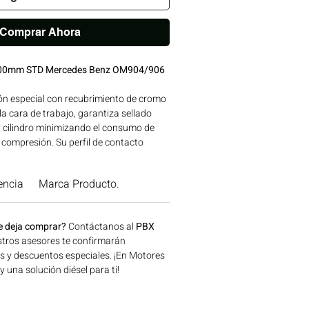
Comprar Ahora
02.00mm STD Mercedes Benz OM904/906
ón especial con recubrimiento de cromo
a cara de trabajo, garantiza sellado
y cilindro minimizando el consumo de
e compresión. Su perfil de contacto
daje rápido y larga vida útil. Marca
 reconocida calidad, avalada para su
encia
Marca Producto.
CEDES BENZ. Compatibilidad: SERIES
S BENZ Ideal para aplicaciones en
 construcción, minería y generación de
e deja comprar?
Contáctanos al
PBX
n Bogotá, Colombia. Consíguelo ahora
tros asesores te confirmarán
.
os y descuentos especiales. ¡En Motores
una solución diésel para ti!