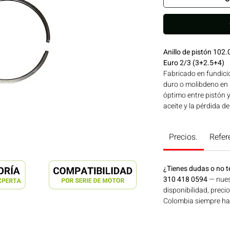
Anillo de pistón 1
Euro 2/3 (3+2.5+4)
Fabricado en fundici
duro o molibdeno en l
óptimo entre pistón 
aceite y la pérdida d
controlado asegura ro
homologada MAHLE de
Precios.
Refer
uso en motores MER
900 | Línea: MERCEDE
maquinaria agrícola,
¿Tienes dudas o no t
energía disponible e
310 418 0594
— nues
en Motores Colombia
disponibilidad, preci
Colombia siempre hay 