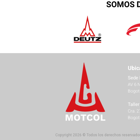
SOMOS D
Ubic
Sede 
AV 6 
Bogot
Talle
Cra. 
Bogot
Copyright 2026 © Todos los derechos reservado