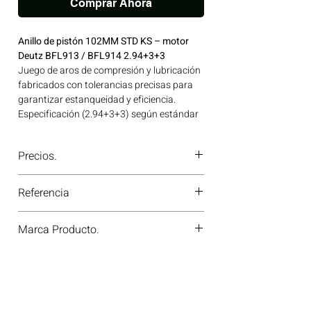
Comprar Ahora
Anillo de pistón 102MM STD KS – motor
Deutz BFL913 / BFL914 2.94+3+3
Juego de aros de compresión y lubricación
fabricados con tolerancias precisas para
garantizar estanqueidad y eficiencia.
Especificación (2.94+3+3) según estándar
OEM. Ideal para aplicaciones en
maquinaria agrícola, construcción, minería
Precios.
y generación de energía disponible en
Bogotá, Colombia. Consíguelo ahora en
¿Tienes dudas o no te deja comprar?
Motores Colombia.
Referencia
Contáctanos al
PBX 310 418 0594
—
nuestros asesores te confirmarán
800012810000
disponibilidad, precios y descuentos
Marca Producto.
especiales. ¡En Motores Colombia siempre
hay una solución diésel para ti!
KS GERMANY