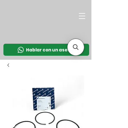
M
OT
CO
L
Hablar con un asesor