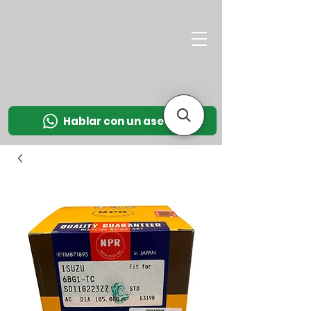
M
OT
CO
L
Hablar con un asesor