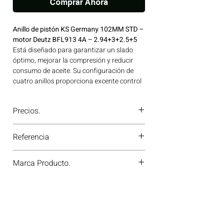
Comprar Ahora
Anillo de pistón KS Germany 102MM STD –
motor Deutz BFL913 4A – 2.94+3+2.5+5
Está diseñado para garantizar un slado
óptimo, mejorar la compresión y reducir
consumo de aceite. Su configuración de
cuatro anillos proporciona excente control
de gases en motores BFL913 sometidos a
trabajo continuo. Ideal para aplicaciones
Precios.
en maquinaria agrícola, construcción,
minería y generación de energía disponible
¿Tienes dudas o no te deja comprar?
en Bogotá, Colombia. Consíguelo ahora en
Referencia
Contáctanos al
PBX 310 418 0594
—
Motores Colombia.
nuestros asesores te confirmarán
800007210000
disponibilidad, precios y descuentos
Marca Producto.
especiales. ¡En Motores Colombia siempre
hay una solución diésel para ti!
KS GERMANY