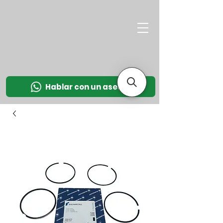
M
OT
CO
L
Hablar con un asesor