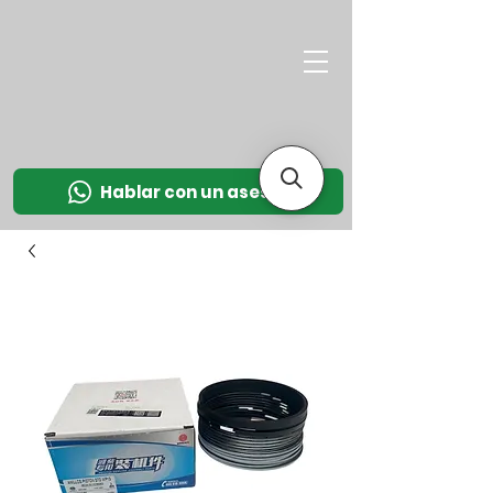
M
OT
CO
L
Hablar con un asesor