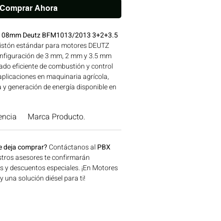
Comprar Ahora
TD 108mm Deutz BFM1013/2013 3+2+3.5
pistón estándar para motores DEUTZ
nfiguración de 3 mm, 2 mm y 3.5 mm
ado eficiente de combustión y control
 aplicaciones en maquinaria agrícola,
a y generación de energía disponible en
onsíguelo ahora en Motores Colombia.
encia
Marca Producto.
e deja comprar?
Contáctanos al
PBX
tros asesores te confirmarán
os y descuentos especiales. ¡En Motores
una solución diésel para ti!