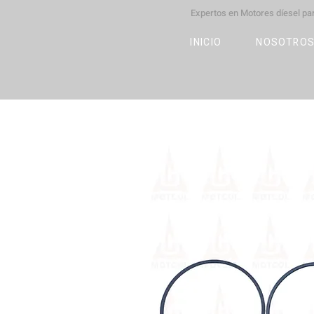
Expertos en Motores díesel p
M
OT
CO
L
INICIO
NOSOTRO