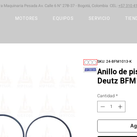
ara Maquinaria Pesada
Av. Calle 6 N° 27B-37 -
Bogotá, Colombia CEL:
+57 310 41
S
MOTORES
EQUIPOS
SERVICIO
TIEN
SKU: 24-BFM1013-K
Anillo de 
Deutz BFM
Cantidad
*
Ag