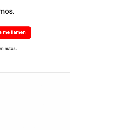
amos.
e me llamen
 minutos.