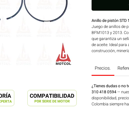
Anillo de pistón S
Juego de anillos de 
BFM1013 y 2013. Co
que garantiza un sell
de aceite. Ideal para
construcción, minerí
Bogotá, Colombia. C
Precios.
Refer
¿Tienes dudas o no t
310 418 0594
— nues
disponibilidad, preci
Colombia siempre hay 