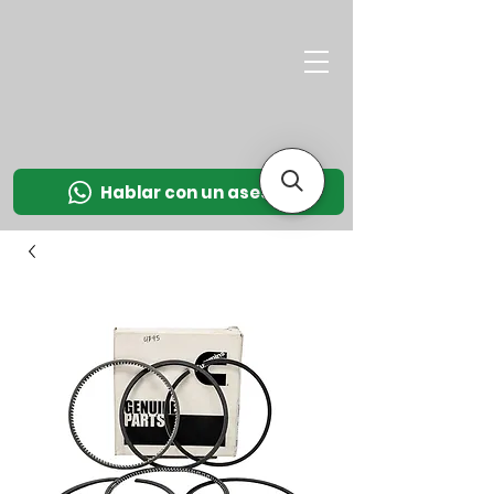
M
OT
CO
L
Hablar con un asesor