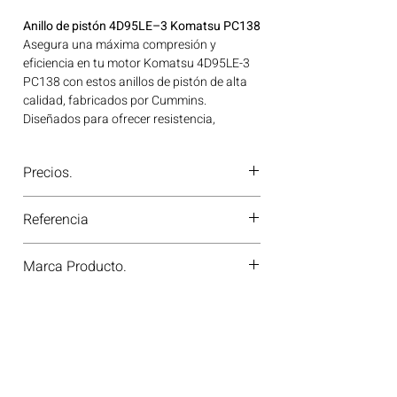
Anillo de pistón 4D95LE–3 Komatsu PC138
Asegura una máxima compresión y
eficiencia en tu motor Komatsu 4D95LE-3
PC138 con estos anillos de pistón de alta
calidad, fabricados por Cummins.
Diseñados para ofrecer resistencia,
durabilidad y un ajuste preciso, garantizan
un rendimiento confiable incluso en las
Precios.
condiciones más exigentes. ¡Confía en la
calidad de Cummins para tu equipo
¿Tienes dudas o no te deja comprar?
Komatsu! Ideal para aplicaciones en
Referencia
Contáctanos al
PBX 310 418 0594
—
maquinaria agrícola, construcción, minería
nuestros asesores te confirmarán
y generación de energía disponible en
0
disponibilidad, precios y descuentos
Marca Producto.
Bogotá, Colombia. Consíguelo ahora en
especiales. ¡En Motores Colombia siempre
Motores Colombia.
hay una solución diésel para ti!
YEMPARTS