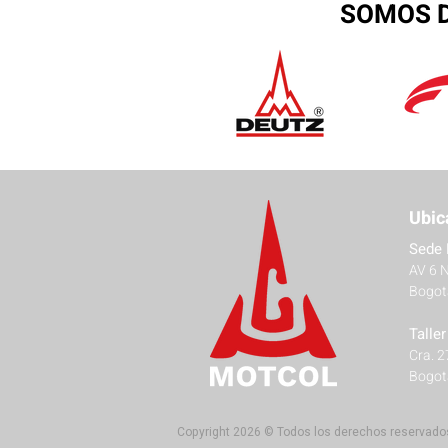
SOMOS D
Ubic
Sede 
AV 6 
Bogot
Talle
Cra. 
Bogot
Copyright 2026 © Todos los derechos reservado