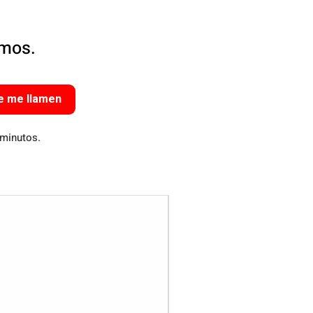
amos.
e me llamen
 minutos.