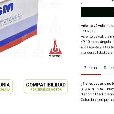
Asiento válvula adm
TCD2013
Asiento de válvula m
49.10 mm y ángulo de
al desgaste y altas t
y la durabilidad del 
aplicaciones en maqui
generación de energí
Precios.
Refer
Consíguelo ahora en
¿Tienes dudas o no t
310 418 0594
— nues
disponibilidad, preci
Colombia siempre hay 