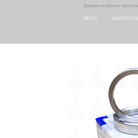
Expertos en Motores díesel p
M
OT
CO
L
INICIO
NOSOTRO