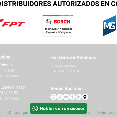
ISTRIBUIDORES AUTORIZADOS EN 
ación
Horarios de Atención:
Principal
Lunes a Viernes:
No.27B-37
8:10 AM - 5:20 PM
á, Colombia
r Especializado
Redes Sociales:
27 No. 5A-50
á, Colombia
Hablar con un asesor
s.
Políticas
de privacidad
Protección de datos personales
Política de d