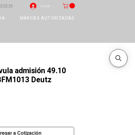
8 05 94
Iniciar sesión
DA
MARCAS AUTORIZADAS
vula admisión 49.10
 BFM1013 Deutz
regar a Cotización