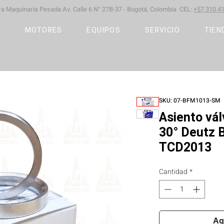
ara Maquinaria Pesada
Av. Calle 6 N° 27B-37 -
Bogotá, Colombia CEL:
+57 310 41
S
MOTORES
EQUIPOS
SERVICIO
TIEN
SKU: 07-BFM1013-SM
Asiento vál
30° Deutz
TCD2013
Cantidad
*
Ag