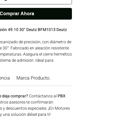
Comprar Ahora
isión 49.10 30° Deutz BFM1013 Deutz
ecanizado de precisión, con diámetro de
 30°. Fabricado en aleación resistente
emperaturas. Asegura el cierre hermético
sistema de admisión. Ideal para
naria agrícola, construcción, minería y
a disponible en Bogotá, Colombia.
encia
Marca Producto.
 Motores Colombia.
e deja comprar?
Contáctanos al
PBX
tros asesores te confirmarán
os y descuentos especiales. ¡En Motores
una solución diésel para ti!