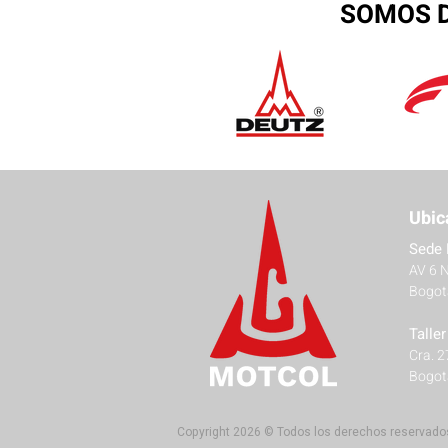
SOMOS D
Ubic
Sede 
AV 6 
Bogot
Talle
Cra. 
Bogot
Copyright 2026 © Todos los derechos reservado