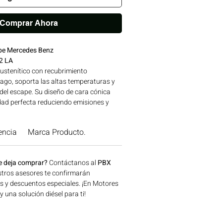
Comprar Ahora
ape Mercedes Benz
2 LA
ustenítico con recubrimiento
tago, soporta las altas temperaturas y
 del escape. Su diseño de cara cónica
ad perfecta reduciendo emisiones y
cia del motor. Marca homologada OE
da calidad, avalada para su uso en
encia
Marca Producto.
NZ. Compatibilidad: SERIES 400 |
Z Ideal para aplicaciones en
 construcción, minería y generación de
e deja comprar?
Contáctanos al
PBX
n Bogotá, Colombia. Consíguelo ahora
tros asesores te confirmarán
.
os y descuentos especiales. ¡En Motores
una solución diésel para ti!