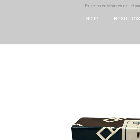
Expertos en Motores díesel p
M
OT
CO
L
INICIO
NOSOTRO