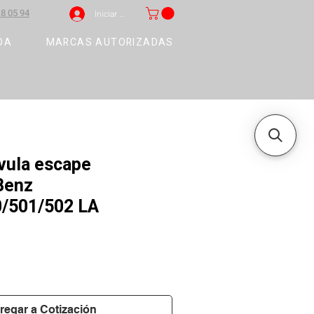
8 05 94
Iniciar sesión
DA
MARCAS AUTORIZADAS
vula escape
Benz
/501/502 LA
regar a Cotización