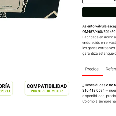
Asiento válvula esc
OM457/460/501/50
Fabricada en acero a
endurecido en el vás
los gases corrosivos
garantiza estanqueid
mejorando la eficien
GERMANY de reconoci
Precios.
Refer
motores MERCEDES BE
Línea: MERCEDES BEN
maquinaria agrícola,
¿Tienes dudas o no t
energía disponible e
310 418 0594
— nues
en Motores Colombia
disponibilidad, preci
Colombia siempre hay 