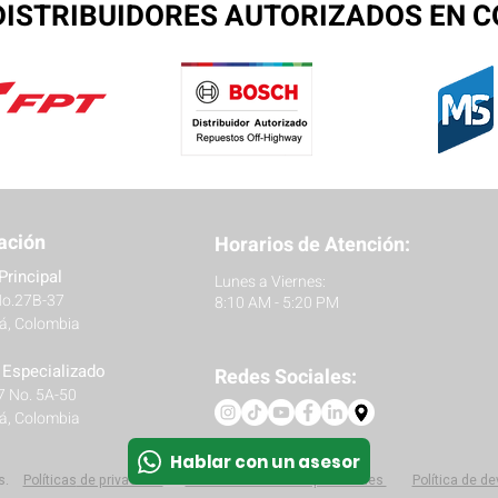
ISTRIBUIDORES AUTORIZADOS EN 
ación
Horarios de Atención:
Principal
Lunes a Viernes:
No.27B-37
8:10 AM - 5:20 PM
á, Colombia
r Especializado
Redes Sociales:
27 No. 5A-50
á, Colombia
Hablar con un asesor
s.
Políticas
de privacidad
Protección de datos personales
Política de d