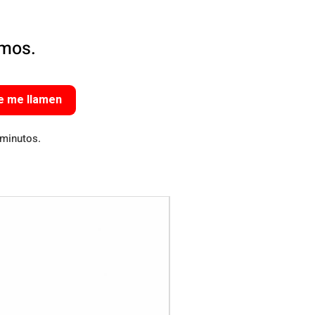
amos.
e me llamen
 minutos.