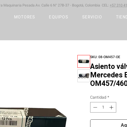
ara Maquinaria Pesada
Av. Calle 6 N° 27B-37 -
Bogotá, Colombia CEL:
+57 310 41
S
MOTORES
EQUIPOS
SERVICIO
TIEN
SKU: 08-OM457-OE
Asiento vál
Mercedes 
OM457/460
Cantidad
*
Ag