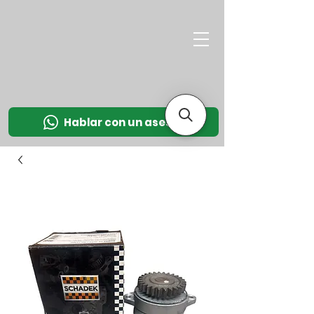
M
OT
CO
L
Hablar con un asesor