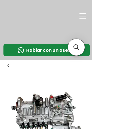
M
OT
CO
L
Hablar con un asesor