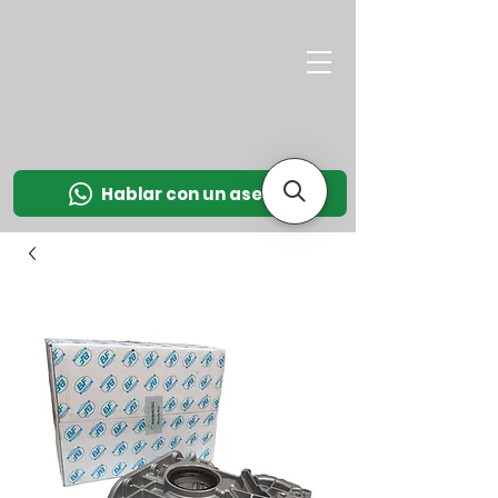
M
OT
CO
L
Hablar con un asesor