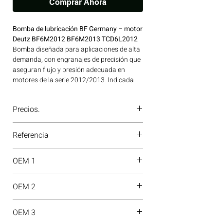
Comprar Ahora
Bomba de lubricación BF Germany – motor
Deutz BF6M2012 BF6M2013 TCD6L2012
Bomba diseñada para aplicaciones de alta
demanda, con engranajes de precisión que
aseguran flujo y presión adecuada en
motores de la serie 2012/2013. Indicada
para equipos off-road, construcción y
aplicaciones industriales. Ideal para
Precios.
aplicaciones en maquinaria agrícola,
construcción, minería y generación de
¿Tienes dudas o no te deja comprar?
energía disponible en Bogotá, Colombia.
Referencia
Contáctanos al
PBX 310 418 0594
—
Consíguelo ahora en Motores Colombia.
nuestros asesores te confirmarán
20140506000
disponibilidad, precios y descuentos
OEM 1
especiales. ¡En Motores Colombia siempre
hay una solución diésel para ti!
04258382
OEM 2
04502445
OEM 3