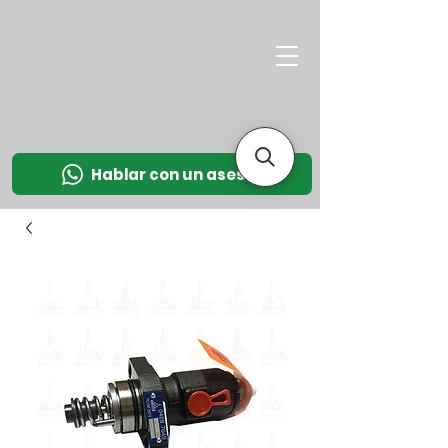
M
OT
CO
L
Hablar con un asesor