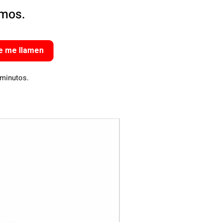
amos.
e me llamen
 minutos.