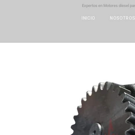
Expertos en Motores díesel p
M
OT
CO
L
INICIO
NOSOTRO