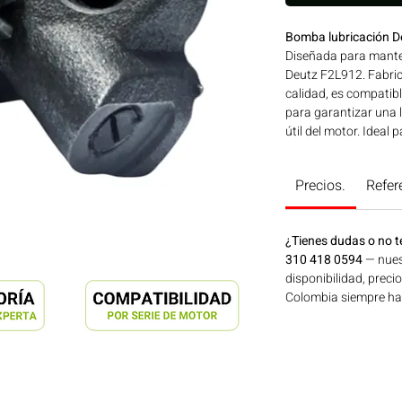
Bomba lubricación 
Diseñada para mante
Deutz F2L912. Fabric
calidad, es compatibl
para garantizar una l
útil del motor. Ideal
máximo rendimiento. 
agrícola, construcció
Precios.
Refer
disponible en Bogotá
Motores Colombia.
¿Tienes dudas o no t
310 418 0594
— nues
disponibilidad, preci
Colombia siempre hay 