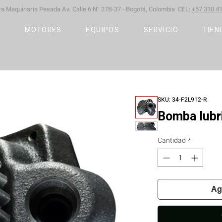
ara Maquinaria Pesada
Av. Calle 6 N° 27B-37 -
Bogotá, Colombia CEL:
+57 310 41
S
MOTORES
EQUIPOS
SERVICIO
TIEN
SKU: 34-F2L912-R
Bomba lubr
Cantidad
*
Ag