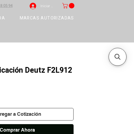
8 05 94
Iniciar sesión
DA
MARCAS AUTORIZADAS
icación Deutz F2L912
regar a Cotización
Comprar Ahora