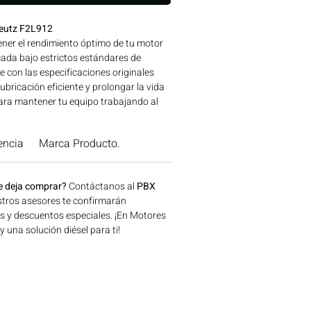
Deutz F2L912
ner el rendimiento óptimo de tu motor
ada bajo estrictos estándares de
e con las especificaciones originales
ubricación eficiente y prolongar la vida
 para mantener tu equipo trabajando al
Ideal para aplicaciones en maquinaria
n, minería y generación de energía
encia
Marca Producto.
, Colombia. Consíguelo ahora en
e deja comprar?
Contáctanos al
PBX
tros asesores te confirmarán
os y descuentos especiales. ¡En Motores
una solución diésel para ti!