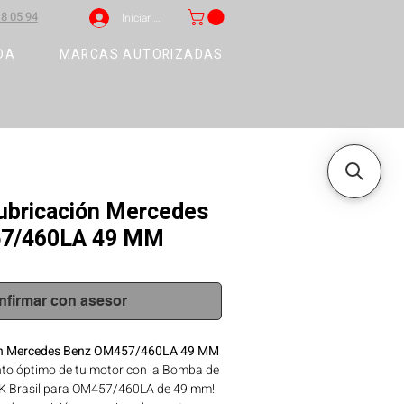
8 05 94
Iniciar sesión
DA
MARCAS AUTORIZADAS
ubricación Mercedes
7/460LA 49 MM
nfirmar con asesor
ón Mercedes Benz OM457/460LA 49 MM
nto óptimo de tu motor con la Bomba de
K Brasil para OM457/460LA de 49 mm!