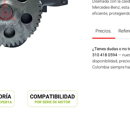
Diseñada con la cali
Mercedes-Benz, esta
eficiente, protegiend
vida útil de tu motor
líder en componentes 
Precios.
Refer
máximo nivel de rend
motor! Ideal para apl
construcción, minerí
¿Tienes dudas o no t
Bogotá, Colombia. C
310 418 0594
— nues
disponibilidad, preci
Colombia siempre hay 