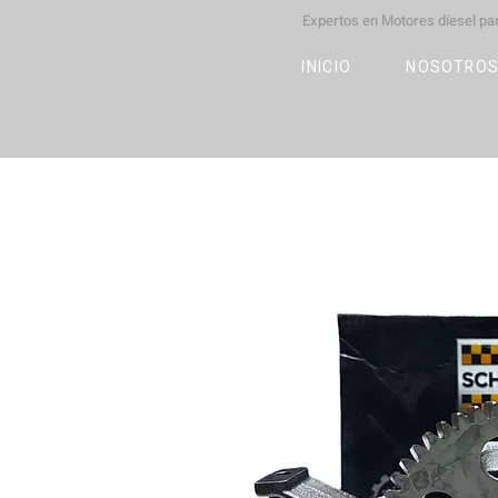
Expertos en Motores díesel p
M
OT
CO
L
INICIO
NOSOTRO