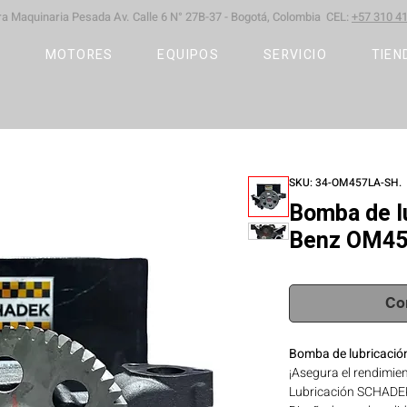
ara Maquinaria Pesada
Av. Calle 6 N° 27B-37 -
Bogotá, Colombia CEL:
+57 310 41
S
MOTORES
EQUIPOS
SERVICIO
TIEN
SKU: 34-OM457LA-SH.
Bomba de l
Benz OM45
Co
Bomba de lubricaci
¡Asegura el rendimie
Lubricación SCHADE