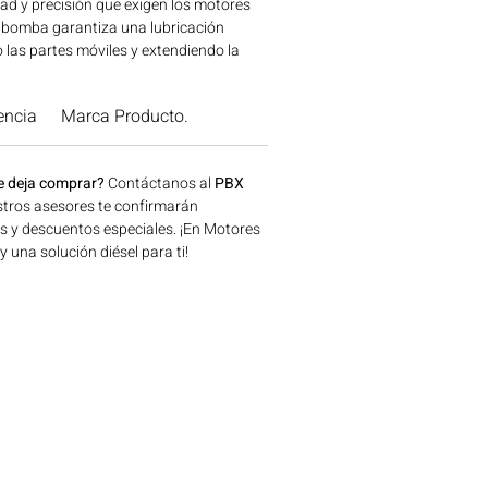
dad y precisión que exigen los motores
 bomba garantiza una lubricación
o las partes móviles y extendiendo la
 diésel. Con la confiabilidad de SCHADEK,
automotrices, lleva tu equipo al
encia
Marca Producto.
imiento.¡Confía en lo mejor para tu
icaciones en maquinaria agrícola,
a y generación de energía disponible en
e deja comprar?
Contáctanos al
PBX
onsíguelo ahora en Motores Colombia.
tros asesores te confirmarán
os y descuentos especiales. ¡En Motores
una solución diésel para ti!