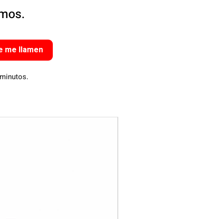
amos.
e me llamen
 minutos.