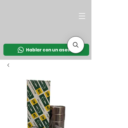
M
OT
CO
L
Hablar con un asesor