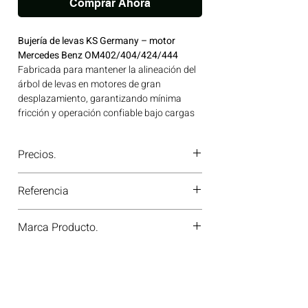
Comprar Ahora
Bujería de levas KS Germany – motor
Mercedes Benz OM402/404/424/444
Fabricada para mantener la alineación del
árbol de levas en motores de gran
desplazamiento, garantizando mínima
fricción y operación confiable bajo cargas
extremas. Ideal para vehículos pesados,
maquinaria y equipos industriales. Ideal
Precios.
para aplicaciones en maquinaria agrícola,
construcción, minería y generación de
¿Tienes dudas o no te deja comprar?
energía disponible en Bogotá, Colombia.
Referencia
Contáctanos al
PBX 310 418 0594
—
Consíguelo ahora en Motores Colombia.
nuestros asesores te confirmarán
87366600
disponibilidad, precios y descuentos
Marca Producto.
especiales. ¡En Motores Colombia siempre
hay una solución diésel para ti!
KS GERMANY