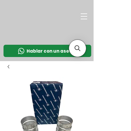
M
OT
CO
L
Hablar con un asesor