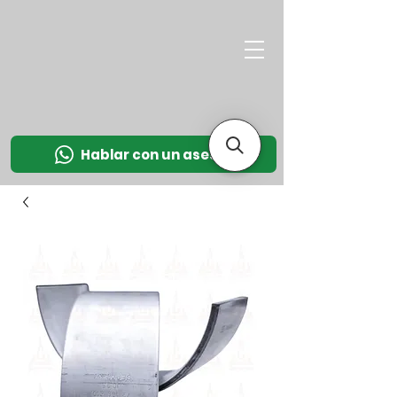
M
OT
CO
L
Hablar con un asesor