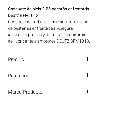
Casquete de biela 0.25 pestaña enfrentada
Deutz BFM1013
Casquete de biela sobremedida con diseño
de pestañas enfrentadas. Asegura
alineación precisa y distribución uniforme
del lubricante en motores DEUTZ BFM1013.
Ideal para aplicaciones en maquinaria
agrícola, construcción, minería y
Precios.
generación de energía disponible en
Bogotá, Colombia. Consíguelo ahora en
¿Tienes dudas o no te deja comprar?
Motores Colombia.
Referencia
Contáctanos al
PBX 310 418 0594
—
nuestros asesores te confirmarán
79408610
disponibilidad, precios y descuentos
Marca Producto.
especiales. ¡En Motores Colombia siempre
hay una solución diésel para ti!
KS GERMANY