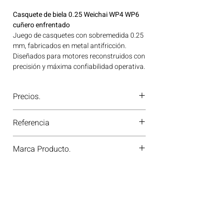
Casquete de biela 0.25 Weichai WP4 WP6
cuñero enfrentado
Juego de casquetes con sobremedida 0.25
mm, fabricados en metal antifricción.
Diseñados para motores reconstruidos con
precisión y máxima confiabilidad operativa.
Ideal para aplicaciones en maquinaria
agrícola, construcción, minería y
Precios.
generación de energía disponible en
Bogotá, Colombia. Consíguelo ahora en
¿Tienes dudas o no te deja comprar?
Motores Colombia.
Referencia
Contáctanos al
PBX 310 418 0594
—
nuestros asesores te confirmarán
13024279
disponibilidad, precios y descuentos
Marca Producto.
especiales. ¡En Motores Colombia siempre
hay una solución diésel para ti!
WEICHAI