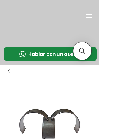
M
OT
CO
L
Hablar con un asesor