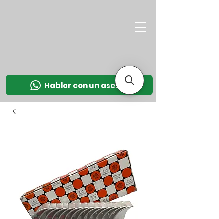
M
OT
CO
L
Hablar con un asesor