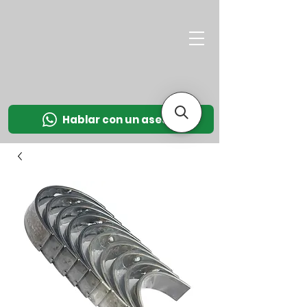
M
OT
CO
L
Hablar con un asesor