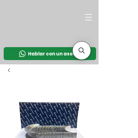
M
OT
CO
L
Hablar con un asesor