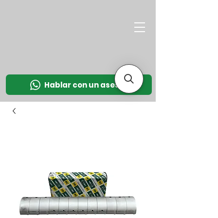
M
OT
CO
L
Hablar con un asesor