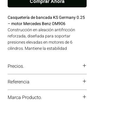
Comprar Ahora
Casquetería de bancada KS Germany 0.25
– motor Mercedes Benz OM906
Construcción en aleación antifricción
reforzada, diseñada para soportar
presiones elevadas en motores de 6
cilindros. Mantiene la estabilidad
dimensional y reduce desgaste en
aplicaciones severas. Ideal para
Precios.
aplicaciones en maquinaria agrícola,
construcción, minería y generación de
¿Tienes dudas o no te deja comprar?
energía disponible en Bogotá, Colombia.
Referencia
Contáctanos al
PBX 310 418 0594
—
Consíguelo ahora en Motores Colombia.
nuestros asesores te confirmarán
77539610
disponibilidad, precios y descuentos
Marca Producto.
especiales. ¡En Motores Colombia siempre
hay una solución diésel para ti!
KS GERMANY