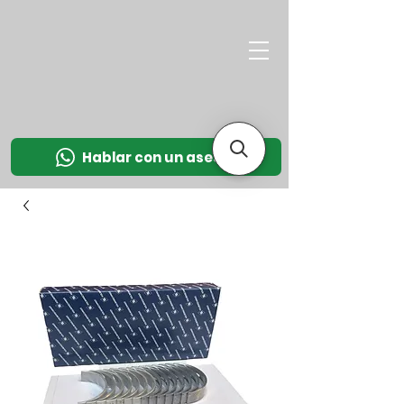
M
OT
CO
L
Hablar con un asesor