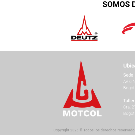
SOMOS D
Ubic
Sede 
AV 6 
Bogot
Talle
Cra. 
Bogot
Copyright 2026 © Todos los derechos reservado