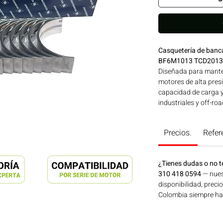
Casquetería de ban
BF6M1013 TCD2013
Diseñada para manten
motores de alta presi
capacidad de carga y
industriales y off-ro
agrícola, construcció
disponible en Bogotá
Precios.
Refer
Motores Colombia.
¿Tienes dudas o no t
310 418 0594
— nues
disponibilidad, preci
Colombia siempre hay 