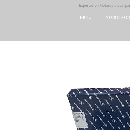
Expertos en Motores díesel p
M
OT
CO
L
INICIO
NOSOTRO