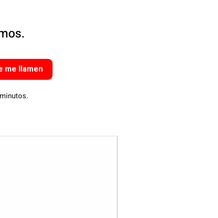
amos.
e me llamen
 minutos.