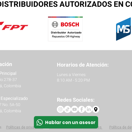
ISTRIBUIDORES AUTORIZADOS EN 
ación
Horarios de Atención:
Principal
Lunes a Viernes:
No.27B-37
8:10 AM - 5:20 PM
á, Colombia
r Especializado
Redes Sociales:
27 No. 5A-50
á, Colombia
Hablar con un asesor
s.
Políticas
de privacidad
Protección de datos personales
Política de d