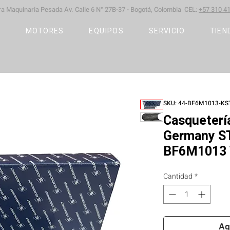
ara Maquinaria Pesada
Av. Calle 6 N° 27B-37 -
Bogotá, Colombia CEL:
+57 310 41
S
MOTORES
EQUIPOS
SERVICIO
TIEN
SKU: 44-BF6M1013-KS
Casqueterí
Germany ST
BF6M1013
Cantidad
*
Ag