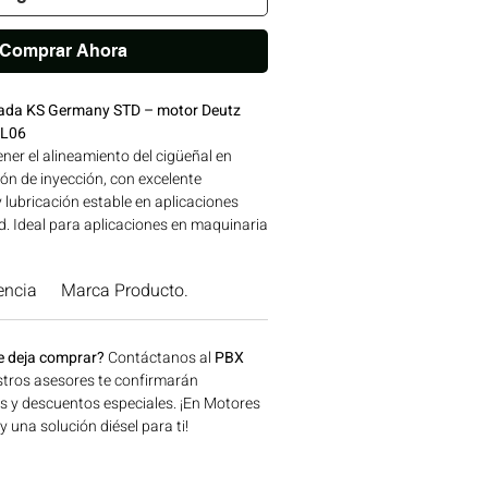
Comprar Ahora
cada KS Germany STD – motor Deutz
L06
er el alineamiento del cigüeñal en
ón de inyección, con excelente
 lubricación estable en aplicaciones
ad. Ideal para aplicaciones en maquinaria
n, minería y generación de energía
, Colombia. Consíguelo ahora en
encia
Marca Producto.
e deja comprar?
Contáctanos al
PBX
tros asesores te confirmarán
os y descuentos especiales. ¡En Motores
una solución diésel para ti!