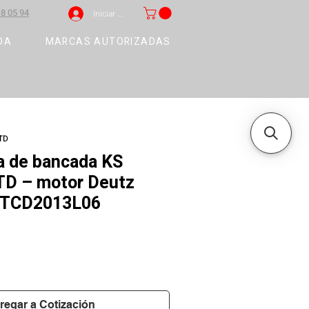
8 05 94
Iniciar sesión
DA
MARCAS AUTORIZADAS
TD
a de bancada KS
D – motor Deutz
 TCD2013L06
regar a Cotización