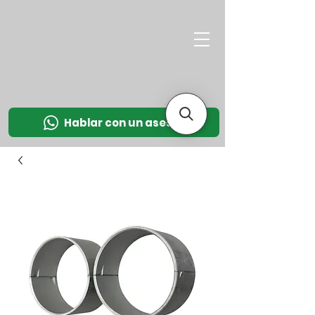
M
OT
CO
L
Hablar con un asesor