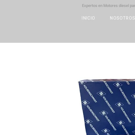
Expertos en Motores díesel p
M
OT
CO
L
INICIO
NOSOTRO