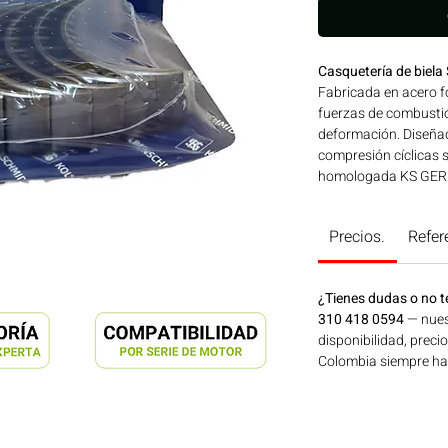
Casquetería de biel
Fabricada en acero fo
fuerzas de combustió
deformación. Diseñad
compresión cíclicas 
homologada KS GERM
para su uso en moto
SERIES 900 | Línea:
Precios.
Refer
en maquinaria agríco
de energía disponibl
ahora en Motores Co
¿Tienes dudas o no t
310 418 0594
— nues
disponibilidad, preci
Colombia siempre hay 