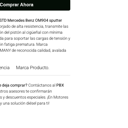
Comprar Ahora
a STD Mercedes Benz OM904 sputter
rjado de alta resistencia, transmite las
n del pistón al cigüeñal con mínima
a para soportar las cargas de tensión y
sin fatiga prematura. Marca
ANY de reconocida calidad, avalada
res MERCEDES BENZ. Compatibilidad:
 MERCEDES BENZ Ideal para aplicaciones
encia
Marca Producto.
la, construcción, minería y generación
e en Bogotá, Colombia. Consíguelo
lombia.
e deja comprar?
Contáctanos al
PBX
tros asesores te confirmarán
os y descuentos especiales. ¡En Motores
una solución diésel para ti!