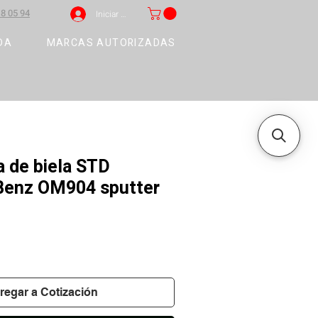
8 05 94
Iniciar sesión
DA
MARCAS AUTORIZADAS
a de biela STD
Benz OM904 sputter
regar a Cotización