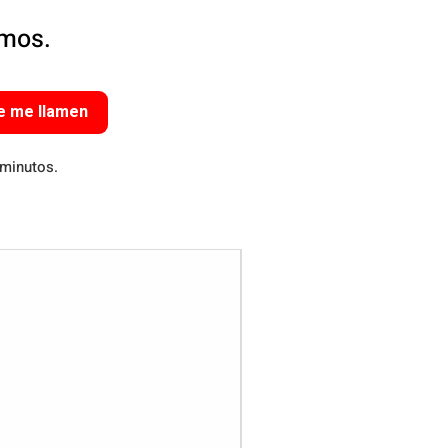
amos.
e me llamen
 minutos.