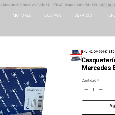
ara Maquinaria Pesada
Av. Calle 6 N° 27B-37 -
Bogotá, Colombia CEL:
+57 310 41
S
MOTORES
EQUIPOS
SERVICIO
TIEN
SKU: 42-OM904-K1STD
Casqueterí
Mercedes 
Cantidad
*
Ag