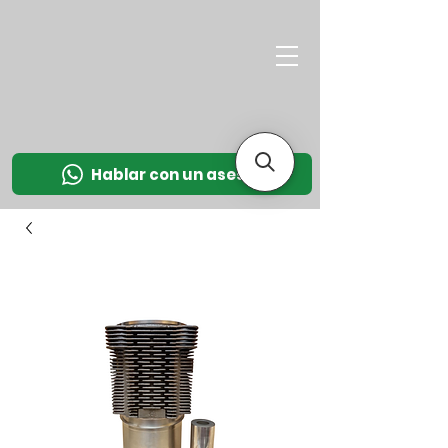
M
OT
CO
L
Hablar con un asesor