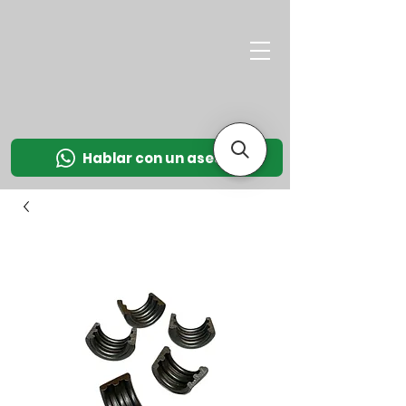
M
OT
CO
L
Hablar con un asesor