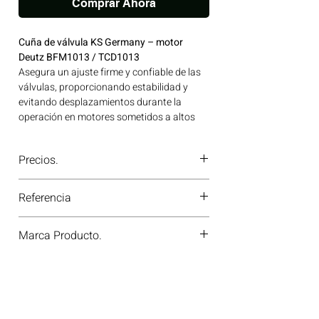
Comprar Ahora
Cuña de válvula KS Germany – motor
Deutz BFM1013 / TCD1013
Asegura un ajuste firme y confiable de las
válvulas, proporcionando estabilidad y
evitando desplazamientos durante la
operación en motores sometidos a altos
ciclos de trabajo. Ideal para aplicaciones en
maquinaria agrícola, construcción, minería
Precios.
y generación de energía disponible en
Bogotá, Colombia. Consíguelo ahora en
¿Tienes dudas o no te deja comprar?
Motores Colombia.
Referencia
Contáctanos al
PBX 310 418 0594
—
nuestros asesores te confirmarán
MK-9H
disponibilidad, precios y descuentos
Marca Producto.
especiales. ¡En Motores Colombia siempre
hay una solución diésel para ti!
KS GERMANY