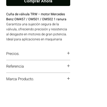
Comprar Ahora
Cuña de válvula TRW – motor Mercedes
Benz OM457 / OM501 / OM502 1 ranura
Garantiza una sujeción segura de la
válvula, ofreciendo precisión y resistencia
al desgaste en motores de gran potencia.
Ideal para aplicaciones en maquinaria
agrícola, construcción, minería y
generación de energía disponible en
Precios.
Bogotá, Colombia. Consíguelo ahora en
Motores Colombia.
¿Tienes dudas o no te deja comprar?
Referencia
Contáctanos al
PBX 310 418 0594
—
nuestros asesores te confirmarán
LK-2615
disponibilidad, precios y descuentos
Marca Producto.
especiales. ¡En Motores Colombia siempre
hay una solución diésel para ti!
TRW GERMANY