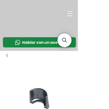
M
OT
CO
L
Hablar con un asesor