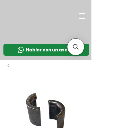
M
OT
CO
L
Hablar con un asesor