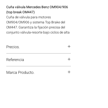
Cuña válvula Mercedes Benz OM904/906
(top break OM447)
Cuña de válvula para motores
OM904/OM906 y sistema Top Brake del
OM447. Garantiza la fijación precisa del
conjunto válvula-resorte bajo ciclos de alta
exigencia. Ideal para aplicaciones en
maquinaria agrícola, construcción, minería
Precios.
y generación de energía disponible en
Bogotá, Colombia. Consíguelo ahora en
¿Tienes dudas o no te deja comprar?
Motores Colombia.
Referencia
Contáctanos al
PBX 310 418 0594
—
nuestros asesores te confirmarán
4371121100
disponibilidad, precios y descuentos
Marca Producto.
especiales. ¡En Motores Colombia siempre
hay una solución diésel para ti!
MERCEDES BENZ