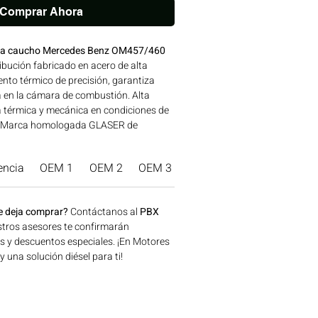
Comprar Ahora
la caucho Mercedes Benz OM457/460
bución fabricado en acero de alta
ento térmico de precisión, garantiza
 en la cámara de combustión. Alta
ga térmica y mecánica en condiciones de
s. Marca homologada GLASER de
avalada para su uso en motores
atibilidad: SERIES 400 | Línea:
encia
OEM 1
OEM 2
OEM 3
Marca Producto.
 para aplicaciones en maquinaria
n, minería y generación de energía
, Colombia. Consíguelo ahora en
e deja comprar?
Contáctanos al
PBX
tros asesores te confirmarán
os y descuentos especiales. ¡En Motores
una solución diésel para ti!