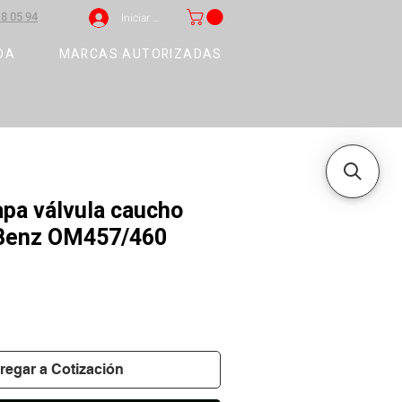
8 05 94
Iniciar sesión
DA
MARCAS AUTORIZADAS
pa válvula caucho
Benz OM457/460
regar a Cotización