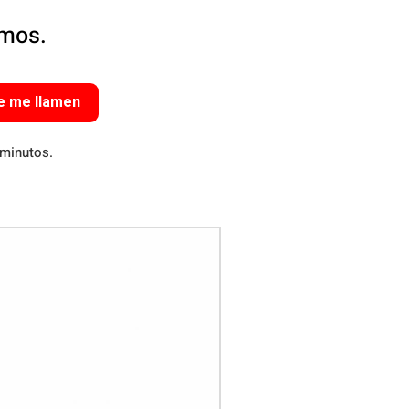
amos.
e me llamen
 minutos.