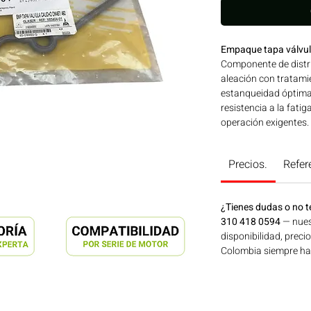
Empaque tapa válvu
Componente de distri
aleación con tratami
estanqueidad óptima
resistencia a la fati
operación exigente
reconocida calidad, 
MERCEDES BENZ. Comp
Precios.
Refer
MERCEDES BENZ Ideal
agrícola, construcció
disponible en Bogotá
¿Tienes dudas o no t
Motores Colombia.
310 418 0594
— nues
disponibilidad, preci
Colombia siempre hay 