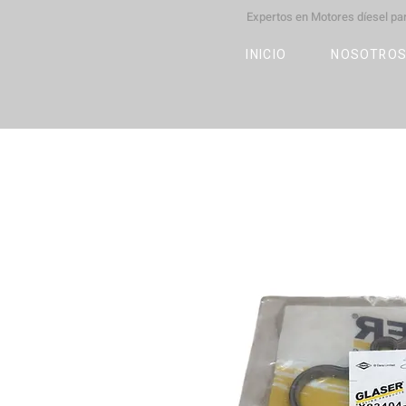
Expertos en Motores díesel p
M
OT
CO
L
INICIO
NOSOTRO