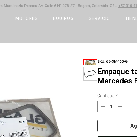
ara Maquinaria Pesada
Av. Calle 6 N° 27B-37 -
Bogotá, Colombia CEL:
+57 310 41
S
MOTORES
EQUIPOS
SERVICIO
TIEN
SKU: 65-OM460-G
Empaque ta
Mercedes 
Cantidad
*
Ag