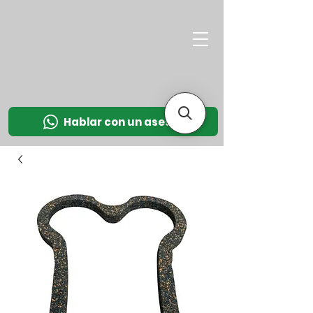
M
OT
CO
L
Hablar con un asesor