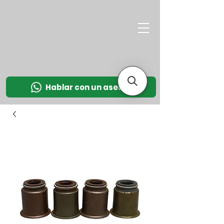
M
OT
CO
L
Hablar con un asesor