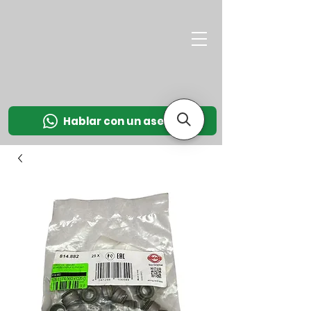
M
OT
CO
L
Hablar con un asesor