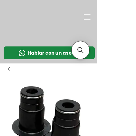
M
OT
CO
L
Hablar con un asesor