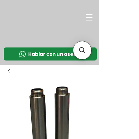
M
OT
CO
L
Hablar con un asesor