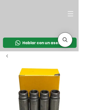
M
OT
CO
L
Hablar con un asesor