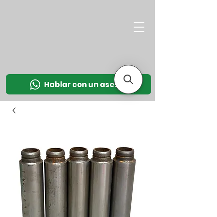
M
OT
CO
L
Hablar con un asesor