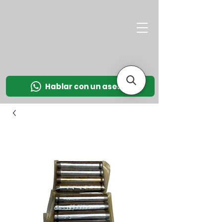
M
OT
CO
L
Hablar con un asesor