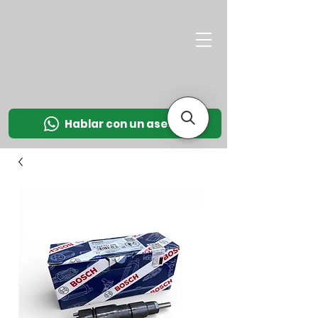
M
OT
CO
L
Hablar con un asesor