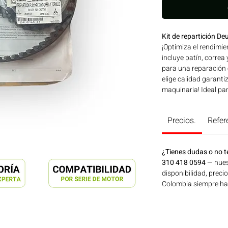
Kit de repartición De
¡Optimiza el rendimie
incluye patín, correa 
para una reparación e
elige calidad garantiz
maquinaria! Ideal pa
construcción, minerí
Bogotá, Colombia. C
Precios.
Refer
¿Tienes dudas o no t
310 418 0594
— nues
disponibilidad, preci
Colombia siempre hay 