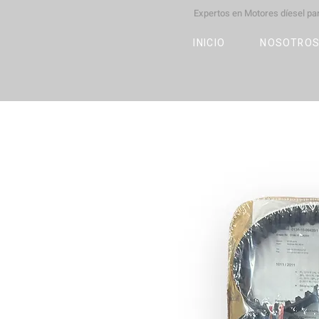
Expertos en Motores díesel p
M
OT
CO
L
INICIO
NOSOTRO