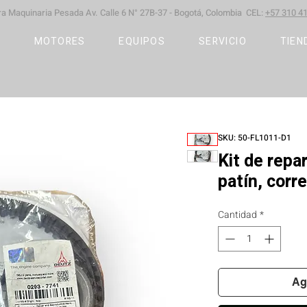
ara Maquinaria Pesada
Av. Calle 6 N° 27B-37 -
Bogotá, Colombia CEL:
+57 310 41
S
MOTORES
EQUIPOS
SERVICIO
TIEN
SKU: 50-FL1011-D1
Kit de repa
patín, corre
Cantidad
*
Ag