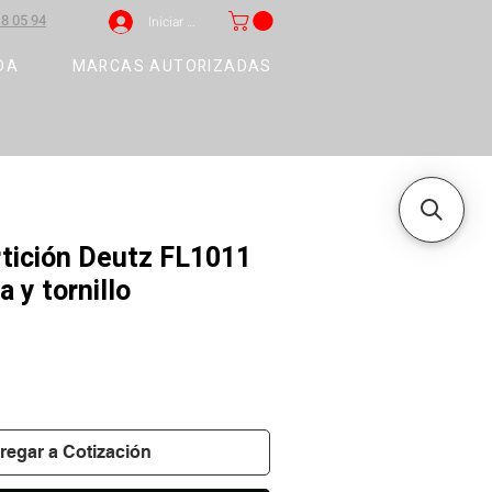
8 05 94
Iniciar sesión
DA
MARCAS AUTORIZADAS
rtición Deutz FL1011
a y tornillo
regar a Cotización