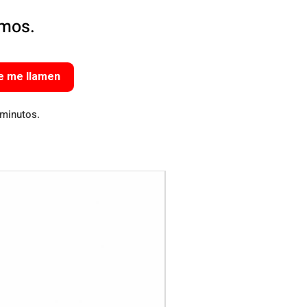
amos.
e me llamen
 minutos.