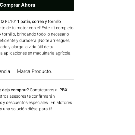
Comprar Ahora
utz FL1011 patín, correa y tornillo
nto de tu motor con el! Este kit completo
y tornillo, brindando todo lo necesario
ficiente y duradera. ¡No te arriesgues,
ada y alarga la vida útil de tu
ra aplicaciones en maquinaria agrícola,
a y generación de energía disponible en
onsíguelo ahora en Motores Colombia.
encia
Marca Producto.
e deja comprar?
Contáctanos al
PBX
tros asesores te confirmarán
os y descuentos especiales. ¡En Motores
una solución diésel para ti!