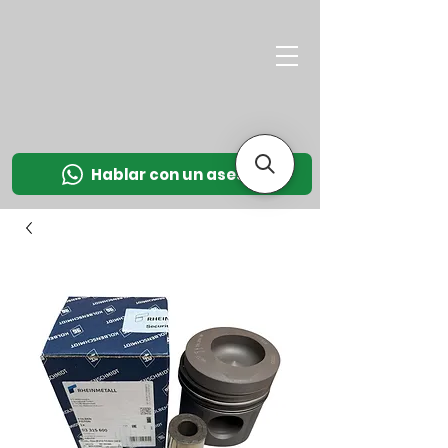
M
OT
CO
L
Hablar con un asesor