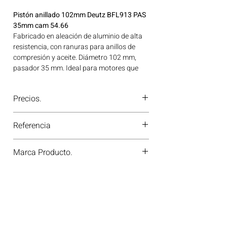
Pistón anillado 102mm Deutz BFL913 PAS
35mm cam 54.66
Fabricado en aleación de aluminio de alta
resistencia, con ranuras para anillos de
compresión y aceite. Diámetro 102 mm,
pasador 35 mm. Ideal para motores que
operan bajo cargas extremas. Ideal para
aplicaciones en maquinaria agrícola,
Precios.
construcción, minería y generación de
energía disponible en Bogotá, Colombia.
¿Tienes dudas o no te deja comprar?
Consíguelo ahora en Motores Colombia.
Referencia
Contáctanos al
PBX 310 418 0594
—
nuestros asesores te confirmarán
94668600
disponibilidad, precios y descuentos
Marca Producto.
especiales. ¡En Motores Colombia siempre
hay una solución diésel para ti!
KS GERMANY