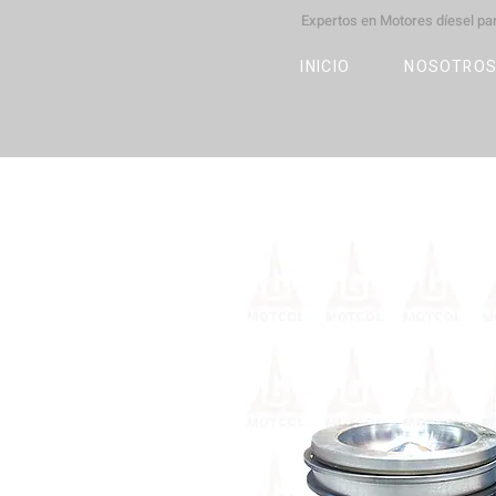
Expertos en Motores díesel p
M
OT
CO
L
INICIO
NOSOTRO