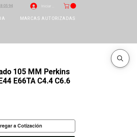
8 05 94
Iniciar sesión
DA
MARCAS AUTORIZADAS
llado 105 MM Perkins
E44 E66TA C4.4 C6.6
regar a Cotización