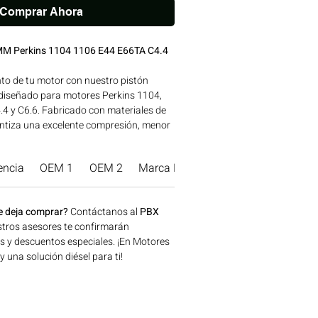
Comprar Ahora
 MM Perkins 1104 1106 E44 E66TA C4.4
nto de tu motor con nuestro pistón
 diseñado para motores Perkins 1104,
.4 y C6.6. Fabricado con materiales de
rantiza una excelente compresión, menor
urabilidad, asegurando una combustión
peño óptimo. Ideal para mantenimiento
encia
OEM 1
OEM 2
Marca Producto.
stón es la elección perfecta para
l de tu motor y mantener su potencia
aplicaciones en maquinaria agrícola,
e deja comprar?
Contáctanos al
PBX
a y generación de energía disponible en
tros asesores te confirmarán
onsíguelo ahora en Motores Colombia.
os y descuentos especiales. ¡En Motores
una solución diésel para ti!