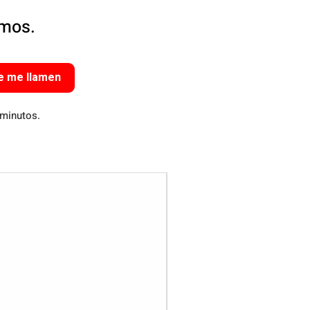
amos.
e me llamen
 minutos.