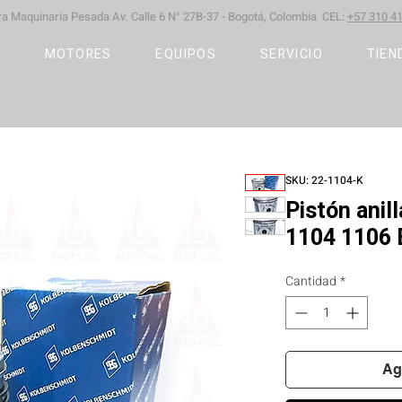
ara Maquinaria Pesada
Av. Calle 6 N° 27B-37 -
Bogotá, Colombia CEL:
+57 310 41
S
MOTORES
EQUIPOS
SERVICIO
TIEN
SKU: 22-1104-K
Pistón ani
1104 1106 
Cantidad
*
Ag