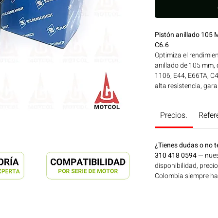
Pistón anillado 105
C6.6
Optimiza el rendimie
anillado de 105 mm,
1106, E44, E66TA, C4
alta resistencia, ga
fricción y máxima d
eficiente y un desem
Precios.
Refer
y reparación, este pi
prolongar la vida úti
original. Ideal para 
¿Tienes dudas o no t
construcción, minerí
310 418 0594
— nues
Bogotá, Colombia. C
disponibilidad, preci
Colombia siempre hay 