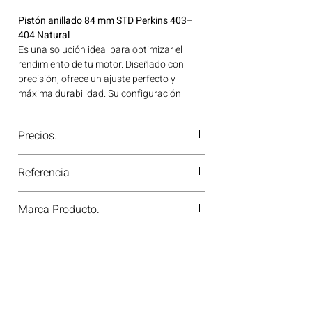
Pistón anillado 84 mm STD Perkins 403–
404 Natural
Es una solución ideal para optimizar el
rendimiento de tu motor. Diseñado con
precisión, ofrece un ajuste perfecto y
máxima durabilidad. Su configuración
anillada garantiza una excelente
compresión y eficiencia en motores Perkins
Precios.
de las series 403 y 404 en versión natural.
Ideal para aplicaciones en maquinaria
¿Tienes dudas o no te deja comprar?
agrícola, construcción, minería y
Referencia
Contáctanos al
PBX 310 418 0594
—
generación de energía disponible en
nuestros asesores te confirmarán
Bogotá, Colombia. Consíguelo ahora en
115017491
disponibilidad, precios y descuentos
Marca Producto.
Motores Colombia.
especiales. ¡En Motores Colombia siempre
hay una solución diésel para ti!
RELIANCE