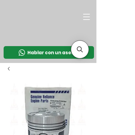
M
OT
CO
L
Hablar con un asesor