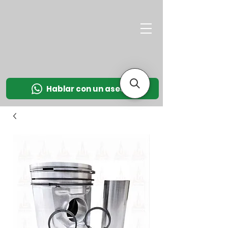
M
OT
CO
L
Hablar con un asesor