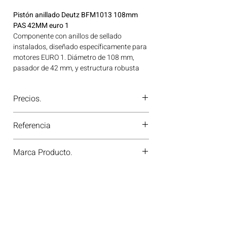
Pistón anillado Deutz BFM1013 108mm
PAS 42MM euro 1
Componente con anillos de sellado
instalados, diseñado específicamente para
motores EURO 1. Diámetro de 108 mm,
pasador de 42 mm, y estructura robusta
para máxima eficiencia en ciclos
prolongados. Ideal para aplicaciones en
Precios.
maquinaria agrícola, construcción, minería
y generación de energía disponible en
¿Tienes dudas o no te deja comprar?
Bogotá, Colombia. Consíguelo ahora en
Referencia
Contáctanos al
PBX 310 418 0594
—
Motores Colombia.
nuestros asesores te confirmarán
4501349
disponibilidad, precios y descuentos
Marca Producto.
especiales. ¡En Motores Colombia siempre
hay una solución diésel para ti!
MMA PARTS