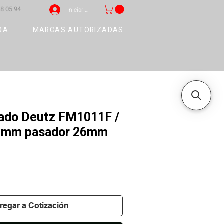
8 05 94
Iniciar sesión
DA
MARCAS AUTORIZADAS
llado Deutz FM1011F /
1mm pasador 26mm
regar a Cotización