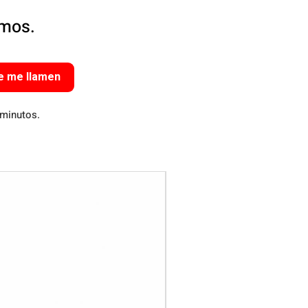
amos.
e me llamen
 minutos.