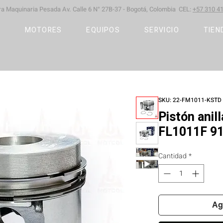
ara Maquinaria Pesada
Av. Calle 6 N° 27B-37 -
Bogotá, Colombia CEL:
+57 310 41
S
MOTORES
EQUIPOS
SERVICIO
TIEN
SKU: 22-FM1011-KSTD
Pistón ani
FL1011F 9
Cantidad
*
Ag