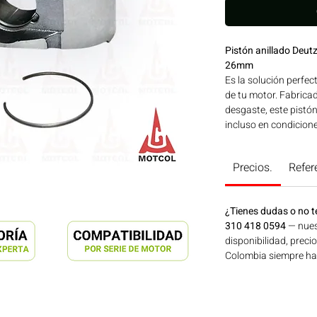
Pistón anillado De
26mm
Es la solución perfec
de tu motor. Fabricad
desgaste, este pistó
incluso en condicion
un slado preciso que
consumo de aceite, 
Precios.
Refer
y confiable. ¡Optimiz
que solo DEUTZ puede
maquinaria agrícola,
¿Tienes dudas o no t
energía disponible e
310 418 0594
— nues
en Motores Colombia
disponibilidad, preci
Colombia siempre hay 