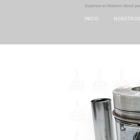
Expertos en Motores díesel p
M
OT
CO
L
INICIO
NOSOTRO