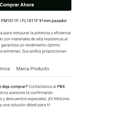
Comprar Ahora
utz FM1011F / FL1011F 91mm pasador
ta para restaurar la potencia y eficiencia
o con materiales de alta resistencia al
n garantiza un rendimiento óptimo
es extremas. Sus anillos proporcionan
 maximiza la compresión y minimiza
asegurando un funcionamiento continuo
encia
Marca Producto.
a rendimiento de tu motor con la calidad
 ofrecer! Ideal para aplicaciones en
 construcción, minería y generación de
e deja comprar?
Contáctanos al
PBX
n Bogotá, Colombia. Consíguelo ahora
tros asesores te confirmarán
.
os y descuentos especiales. ¡En Motores
una solución diésel para ti!